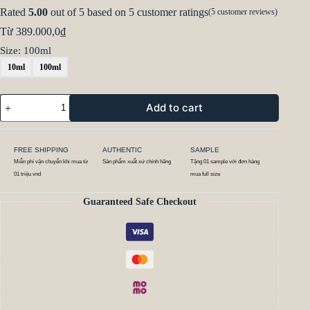
Rated
5.00
out of 5 based on
5
customer ratings
(
5
customer reviews)
Từ
389.000,0
₫
Size
: 100ml
10ml
100ml
Add to cart
FREE SHIPPING
AUTHENTIC
SAMPLE
Miễn phí vận chuyển khi mua từ
Sản phẩm xuất xứ chính hãng
Tặng 01 sample với đơn hàng
01 triệu vnd
mua full size
Guaranteed Safe Checkout