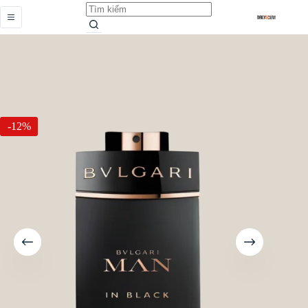
Man in Black
Add to cart
Từ
389.000,0
₫
-12%