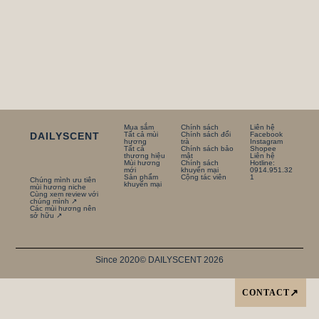
Mua sắm
Chính sách
Liên hệ
DAILYSCENT
Tất cả mùi
Chính sách đổi
Facebook
hương
trà
Instagram
Tất cả
Chính sách bảo
Shopee
thương hiệu
mật
Liên hệ
Mùi hương
Chính sách
Hotline:
mới
khuyến mại
0914.951.32
Sản phẩm
Cộng tác viên
1
Chúng mình ưu tiên
khuyến mại
mùi hương niche
Cùng xem review với
chúng mình ↗
Các mùi hương nên
sở hữu ↗
Since 2020
© DAILYSCENT 2026
CONTACT
↗