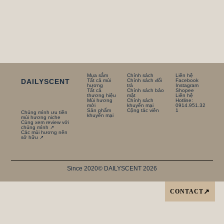
Mua sắm
Chính sách
Liên hệ
DAILYSCENT
Tất cả mùi
Chính sách đổi
Facebook
hương
trà
Instagram
Tất cả
Chính sách bảo
Shopee
thương hiệu
mật
Liên hệ
Mùi hương
Chính sách
Hotline:
mới
khuyến mại
0914.951.32
Sản phẩm
Cộng tác viên
1
Chúng mình ưu tiên
khuyến mại
mùi hương niche
Cùng xem review với
chúng mình ↗
Các mùi hương nên
sở hữu ↗
Since 2020
© DAILYSCENT 2026
CONTACT
↗