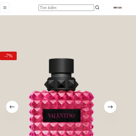
Born in Roma Extradose Donna
Add to cart
Từ
3.589.000,0
₫
-7%