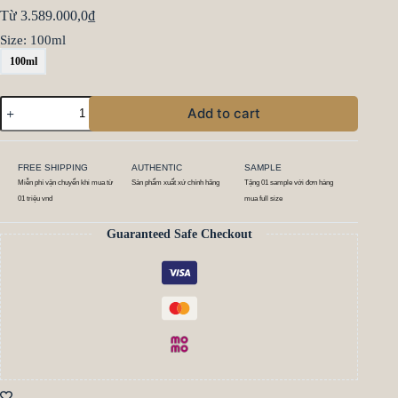
Từ
3.589.000,0
₫
Size
: 100ml
100ml
Add to cart
FREE SHIPPING
AUTHENTIC
SAMPLE
Miễn phí vận chuyển khi mua từ
Sản phẩm xuất xứ chính hãng
Tặng 01 sample với đơn hàng
01 triệu vnd
mua full size
Guaranteed Safe Checkout