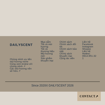
Mua sắm
Chính sách
Liên hệ
DAILYSCENT
Tất cả mùi
Chính sách đổi
Facebook
hương
trà
Instagram
Tất cả
Chính sách bảo
Shopee
thương hiệu
mật
Liên hệ
Mùi hương
Chính sách
Hotline:
mới
khuyến mại
0914.951.32
Sản phẩm
Cộng tác viên
1
Chúng mình ưu tiên
khuyến mại
mùi hương niche
Cùng xem review với
chúng mình ↗
Các mùi hương nên
sở hữu ↗
Since 2020
© DAILYSCENT 2026
CONTACT
↗