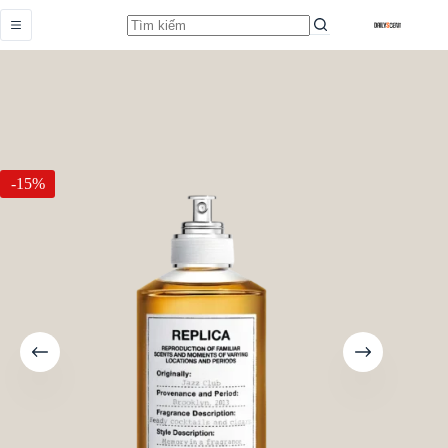
Jazz Club
Add to cart
Từ
389.000,0
₫
-15%