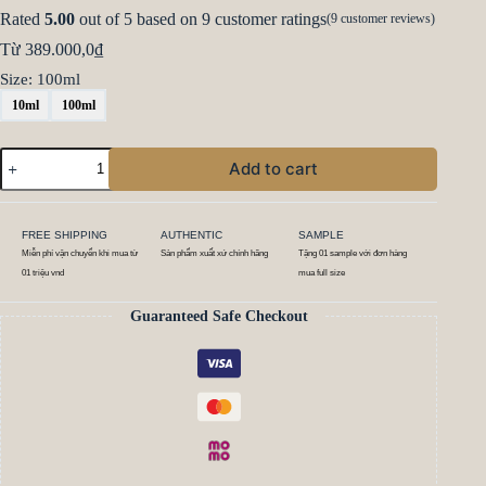
Rated
5.00
out of 5 based on
9
customer ratings
(
9
customer reviews)
Từ
389.000,0
₫
Size
: 100ml
10ml
100ml
Add to cart
FREE SHIPPING
AUTHENTIC
SAMPLE
Miễn phí vận chuyển khi mua từ
Sản phẩm xuất xứ chính hãng
Tặng 01 sample với đơn hàng
01 triệu vnd
mua full size
Guaranteed Safe Checkout