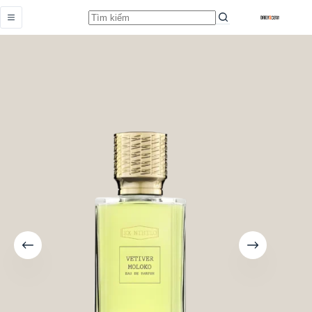
Vetiver Moloko
Add to cart
Earn up to 84 points.
Từ
8.359.000,0
₫