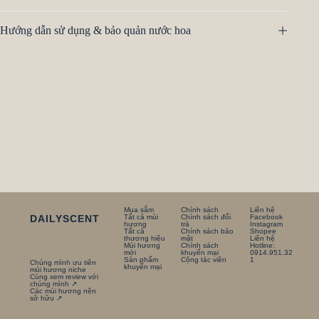
Hướng dẫn sử dụng & bảo quản nước hoa
Mua sắm
Chính sách
Liên hệ
DAILYSCENT
Tất cả mùi
Chính sách đổi
Facebook
hương
trà
Instagram
Tất cả
Chính sách bảo
Shopee
thương hiệu
mật
Liên hệ
Mùi hương
Chính sách
Hotline:
mới
khuyến mại
0914.951.32
Sản phẩm
Cộng tác viên
1
Chúng mình ưu tiên
khuyến mại
mùi hương niche
Cùng xem review với
chúng mình ↗
Các mùi hương nên
sở hữu ↗