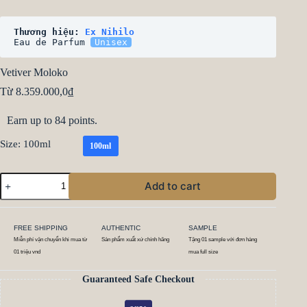
Thương hiệu: 
Ex Nihilo
Eau de Parfum 
Unisex
Vetiver Moloko
Từ
8.359.000,0
₫
Earn up to 84 points.
Size
: 100ml
100ml
Add to cart
FREE SHIPPING
AUTHENTIC
SAMPLE
Miễn phí vận chuyển khi mua từ
Sản phẩm xuất xứ chính hãng
Tặng 01 sample với đơn hàng
01 triệu vnd
mua full size
Guaranteed Safe Checkout