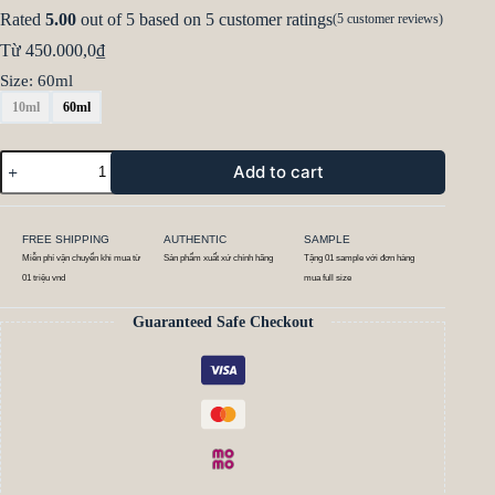
Rated
5.00
out of 5 based on
5
customer ratings
(
5
customer reviews)
Từ
450.000,0
₫
Size
: 60ml
10ml
60ml
Add to cart
FREE SHIPPING
AUTHENTIC
SAMPLE
Miễn phí vận chuyển khi mua từ
Sản phẩm xuất xứ chính hãng
Tặng 01 sample với đơn hàng
01 triệu vnd
mua full size
Guaranteed Safe Checkout