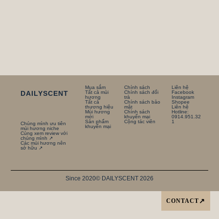
Mua sắm
Chính sách
Liên hệ
DAILYSCENT
Tất cả mùi
Chính sách đổi
Facebook
hương
trà
Instagram
Tất cả
Chính sách bảo
Shopee
thương hiệu
mật
Liên hệ
Mùi hương
Chính sách
Hotline:
mới
khuyến mại
0914.951.32
Sản phẩm
Cộng tác viên
1
Chúng mình ưu tiên
khuyến mại
mùi hương niche
Cùng xem review với
chúng mình ↗
Các mùi hương nên
sở hữu ↗
Since 2020
© DAILYSCENT 2026
CONTACT
↗