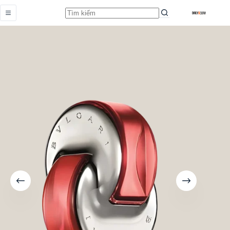
Omnia Coral
Add to cart
Từ
450.000,0
₫