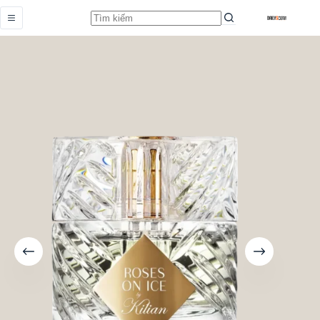
Roses On Ice
Add to cart
Từ
1.159.000,0
₫