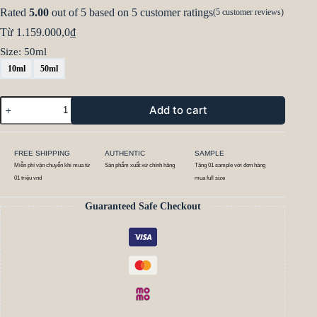
Rated
5.00
out of 5 based on
5
customer ratings
(
5
customer reviews)
Từ
1.159.000,0
₫
Size
: 50ml
10ml
50ml
Add to cart
FREE SHIPPING
AUTHENTIC
SAMPLE
Miễn phí vận chuyển khi mua từ
Sản phẩm xuất xứ chính hãng
Tặng 01 sample với đơn hàng
01 triệu vnd
mua full size
Guaranteed Safe Checkout