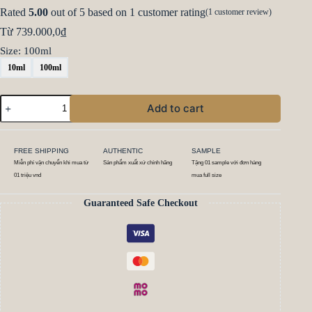
Rated
5.00
out of 5 based on
1
customer rating
(
1
customer review)
Từ
739.000,0
₫
Size
: 100ml
10ml
100ml
Add to cart
FREE SHIPPING
AUTHENTIC
SAMPLE
Miễn phí vận chuyển khi mua từ
Sản phẩm xuất xứ chính hãng
Tặng 01 sample với đơn hàng
01 triệu vnd
mua full size
Guaranteed Safe Checkout