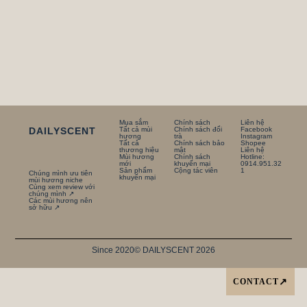
Mua sắm
Chính sách
Liên hệ
DAILYSCENT
Tất cả mùi
Chính sách đổi
Facebook
hương
trà
Instagram
Tất cả
Chính sách bảo
Shopee
thương hiệu
mật
Liên hệ
Mùi hương
Chính sách
Hotline:
mới
khuyến mại
0914.951.32
Sản phẩm
Cộng tác viên
1
Chúng mình ưu tiên
khuyến mại
mùi hương niche
Cùng xem review với
chúng mình ↗
Các mùi hương nên
sở hữu ↗
Since 2020
© DAILYSCENT 2026
CONTACT
↗