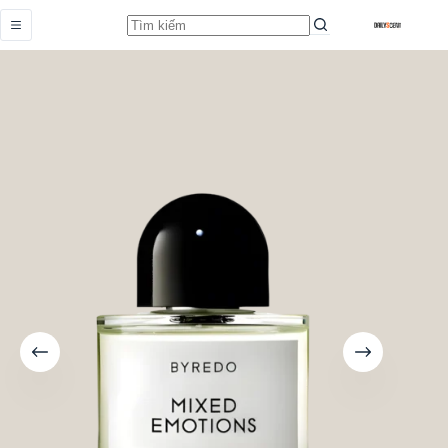
Mixed Emotions
Add to cart
Từ
739.000,0
₫