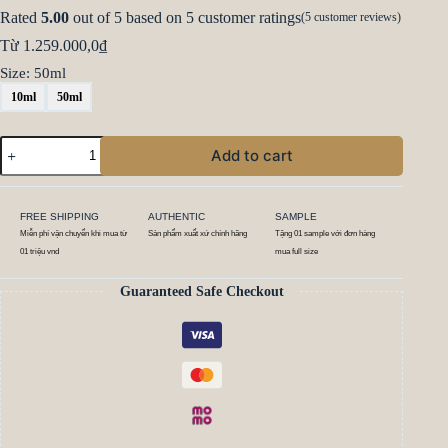
Rated
5.00
out of 5 based on
5
customer ratings
(
5
customer reviews)
Từ
1.259.000,0
₫
Size
: 50ml
10ml
50ml
Add to cart
FREE SHIPPING
AUTHENTIC
SAMPLE
Miễn phí vận chuyển khi mua từ
Sản phẩm xuất xứ chính hãng
Tặng 01 sample với đơn hàng
01 triệu vnd
mua full size
Guaranteed Safe Checkout