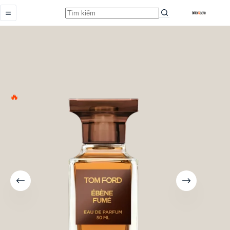
Ebene Fume
Add to cart
Từ
1.259.000,0
₫
HOT