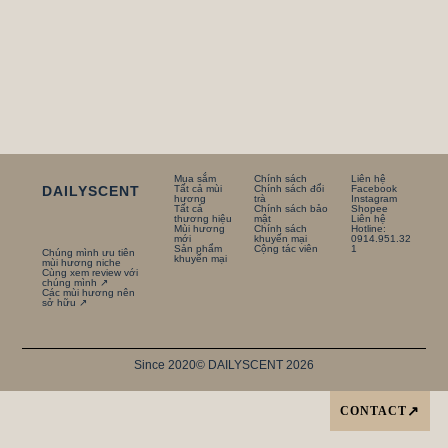
Mua sắm
Chính sách
Liên hệ
DAILYSCENT
Tất cả mùi
Chính sách đổi
Facebook
hương
trà
Instagram
Tất cả
Chính sách bảo
Shopee
thương hiệu
mật
Liên hệ
Mùi hương
Chính sách
Hotline:
mới
khuyến mại
0914.951.32
Sản phẩm
Cộng tác viên
1
Chúng mình ưu tiên
khuyến mại
mùi hương niche
Cùng xem review với
chúng mình ↗
Các mùi hương nên
sở hữu ↗
Since 2020
© DAILYSCENT 2026
CONTACT
↗