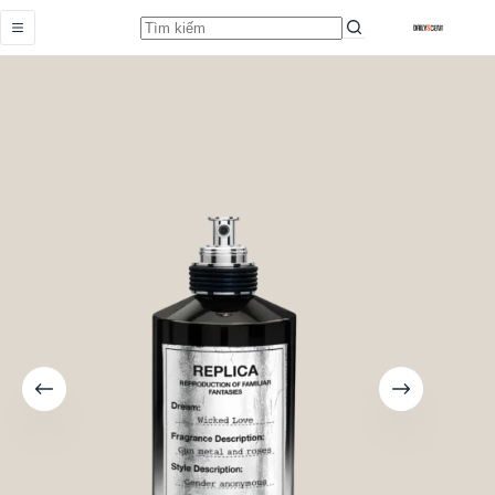
Wicked Love
Add to cart
Từ
4.159.000,0
₫