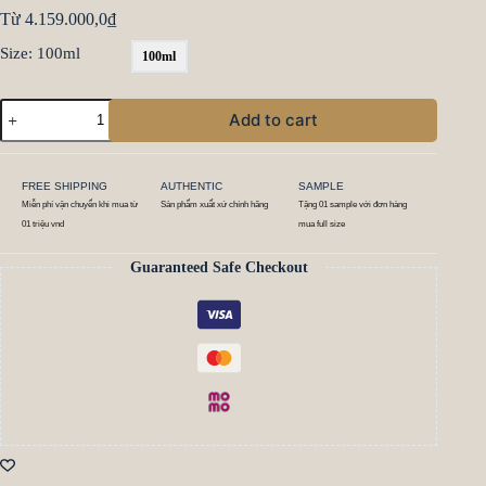
Từ
4.159.000,0
₫
Size
: 100ml
100ml
Add to cart
FREE SHIPPING
AUTHENTIC
SAMPLE
Miễn phí vận chuyển khi mua từ
Sản phẩm xuất xứ chính hãng
Tặng 01 sample với đơn hàng
01 triệu vnd
mua full size
Guaranteed Safe Checkout