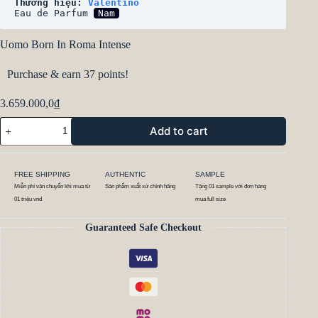
Thương hiệu: 
Valentino
Eau de Parfum 
Nam
Uomo Born In Roma Intense
Purchase & earn 37 points!
3.659.000,0
₫
Add to cart
FREE SHIPPING
AUTHENTIC
SAMPLE
Miễn phí vận chuyển khi mua từ
Sản phẩm xuất xứ chính hãng
Tặng 01 sample với đơn hàng
01 triệu vnd
mua full size
Guaranteed Safe Checkout