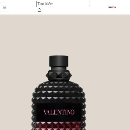
Uomo Born In Roma Intense
Add to cart
3.659.000,0
₫