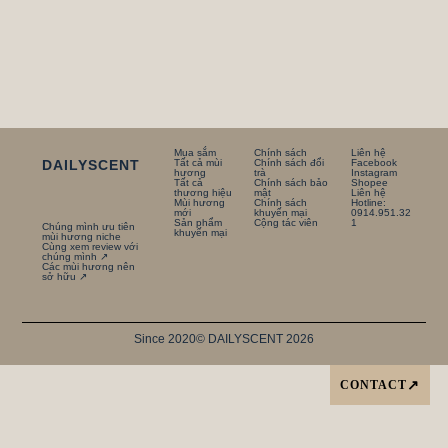
Mua sắm
Chính sách
Liên hệ
DAILYSCENT
Tất cả mùi
Chính sách đổi
Facebook
hương
trà
Instagram
Tất cả
Chính sách bảo
Shopee
thương hiệu
mật
Liên hệ
Mùi hương
Chính sách
Hotline:
mới
khuyến mại
0914.951.32
Sản phẩm
Cộng tác viên
1
Chúng mình ưu tiên
khuyến mại
mùi hương niche
Cùng xem review với
chúng mình ↗
Các mùi hương nên
sở hữu ↗
Since 2020
© DAILYSCENT 2026
CONTACT
↗