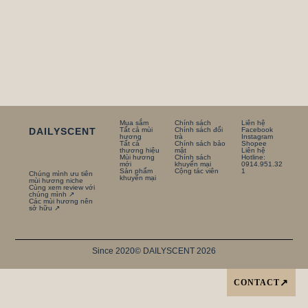
Mua sắm
Chính sách
Liên hệ
DAILYSCENT
Tất cả mùi
Chính sách đổi
Facebook
hương
trà
Instagram
Tất cả
Chính sách bảo
Shopee
thương hiệu
mật
Liên hệ
Mùi hương
Chính sách
Hotline:
mới
khuyến mại
0914.951.32
Sản phẩm
Cộng tác viên
1
Chúng mình ưu tiên
khuyến mại
mùi hương niche
Cùng xem review với
chúng mình ↗
Các mùi hương nên
sở hữu ↗
Since 2020
© DAILYSCENT 2026
CONTACT
↗