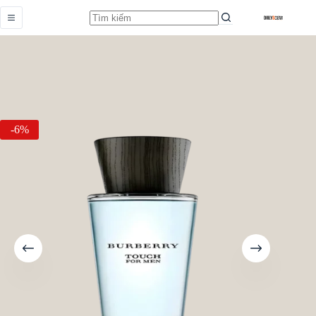
Touch For Men
Add to cart
Từ
1.550.000,0
₫
-6%