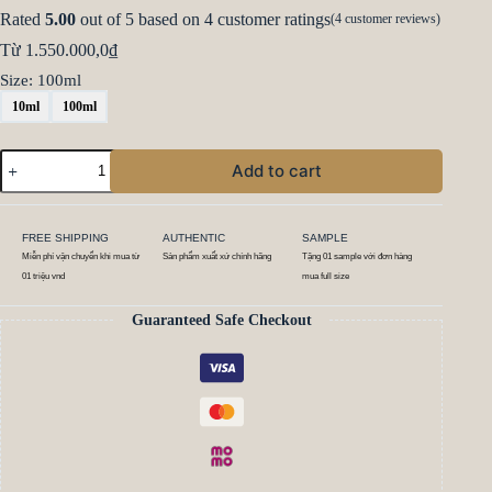
Rated
5.00
out of 5 based on
4
customer ratings
(
4
customer reviews)
Từ
1.550.000,0
₫
Size
: 100ml
10ml
100ml
Add to cart
FREE SHIPPING
AUTHENTIC
SAMPLE
Miễn phí vận chuyển khi mua từ
Sản phẩm xuất xứ chính hãng
Tặng 01 sample với đơn hàng
01 triệu vnd
mua full size
Guaranteed Safe Checkout