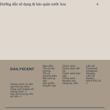
Hướng dẫn sử dụng & bảo quản nước hoa
Mua sắm
Chính sách
Liên hệ
DAILYSCENT
Tất cả mùi
Chính sách đổi
Facebook
hương
trà
Instagram
Tất cả
Chính sách bảo
Shopee
thương hiệu
mật
Liên hệ
Mùi hương
Chính sách
Hotline:
mới
khuyến mại
0914.951.32
Sản phẩm
Cộng tác viên
1
Chúng mình ưu tiên
khuyến mại
mùi hương niche
Cùng xem review với
chúng mình ↗
Các mùi hương nên
sở hữu ↗