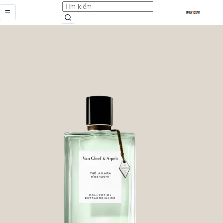
The Amara
Add to cart
Earn up to 64 points.
Từ
4.259.000,0
₫