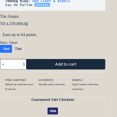
Thương hiệu: 
Van Cleef & Arpels
Eau de Parfum 
Unisex
The Amara
Từ
4.259.000,0
₫
Earn up to 64 points.
Size
: 10ml
10ml
75ml
Add to cart
FREE SHIPPING
AUTHENTIC
SAMPLE
Miễn phí vận chuyển khi mua từ
Sản phẩm xuất xứ chính hãng
Tặng 01 sample với đơn hàng
01 triệu vnd
mua full size
Guaranteed Safe Checkout