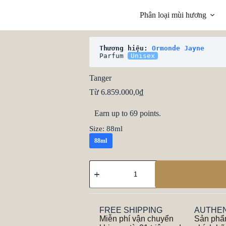
Phân loại mùi hương
Thương hiệu: 
Ormonde Jayne
art
Parfum 
Unisex
Tanger
Từ
6.859.000,0
₫
Earn up to 69 points.
Size
: 88ml
88ml
FREE SHIPPING
AUTHEN
Miễn phí vận chuyển
Sản phẩ