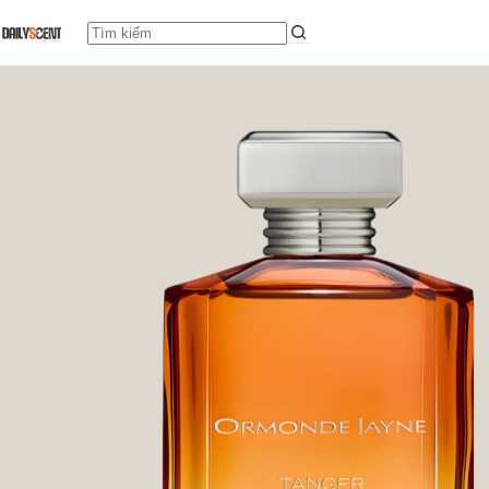
Tanger
Add to c
Earn up to 69 points.
Từ
6.859.000,0
₫