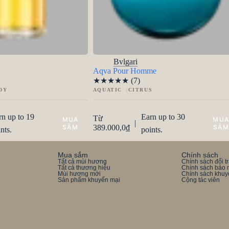
Bvlgari
Aqva Pour Homme
★
★
★
★
★
(7)
DY
AQUATIC
CITRUS
rn up to 19
Earn up to 30
Từ
|
389.000,0
₫
nts.
points.
Mua sắm
Chính sách
Tất cả mùi hương
Chính sách đổi t
Tất cả thương hiệu
Chính sách bảo 
Mùi hương mới
Chính sách khuy
Sản phẩm khuyến mại
Cộng tác viên