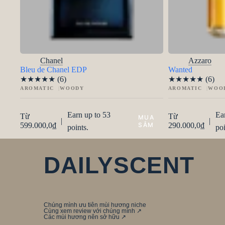
Chanel
Azzaro
Bleu de Chanel EDP
Wanted
★
★
★
★
★
(6)
★
★
★
★
★
(6)
AROMATIC
WOODY
AROMATIC
WOO
Earn up to 53
Ea
Từ
Từ
|
|
599.000,0
₫
290.000,0
₫
points.
poi
DAILYSCENT
Chúng mình ưu tiên mùi hương niche
Cùng xem review với chúng mình ↗
Các mùi hương nên sở hữu ↗