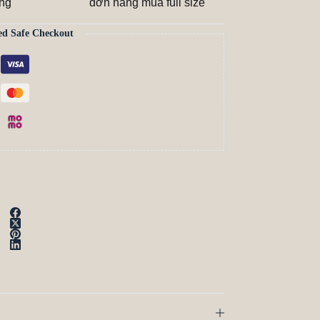
ãng
đơn hàng mua full size
ed Safe Checkout