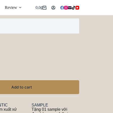
Review
0,0
₫
Add to cart
TIC
SAMPLE
m xuất xứ
Tặng 01 sample với