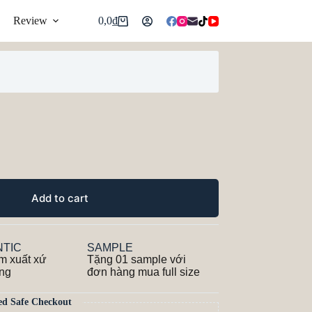
Review
0,0
₫
Add to cart
TIC
SAMPLE
m xuất xứ
Tặng 01 sample với
ãng
đơn hàng mua full size
ed Safe Checkout