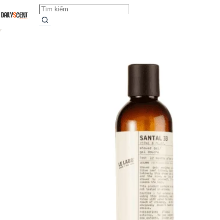
Sữa tắm Santal 33
Add to cart
1.989.000,0
₫