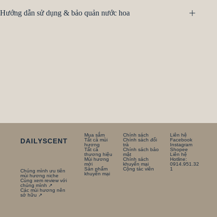
Hướng dẫn sử dụng & bảo quản nước hoa
Mua sắm
Chính sách
Liên hệ
DAILYSCENT
Tất cả mùi
Chính sách đổi
Facebook
hương
trà
Instagram
Tất cả
Chính sách bảo
Shopee
thương hiệu
mật
Liên hệ
Mùi hương
Chính sách
Hotline:
mới
khuyến mại
0914.951.32
Sản phẩm
Cộng tác viên
1
Chúng mình ưu tiên
khuyến mại
mùi hương niche
Cùng xem review với
chúng mình ↗
Các mùi hương nên
sở hữu ↗