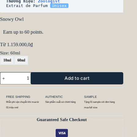
Thương hiệu: 
Zoologist
Extrait de Parfum 
Unisex
Snowy Owl
Earn up to 60 points.
Từ
1.159.000,0
₫
Size
: 60ml
10ml
60ml
Add to cart
FREE SHIPPING
AUTHENTIC
SAMPLE
Miễn phí vận chuyển khi mua từ
Sản phẩm xuất xứ chính hãng
Tặng 01 sample với đơn hàng
01 triệu vnd
mua full size
Guaranteed Safe Checkout