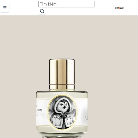
Snowy Owl
Add to cart
Từ
1.159.000,0
₫