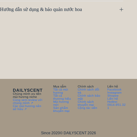
Hướng dẫn sử dụng & bảo quản nước hoa
Mua sắm
Chính sách
Liên hệ
DAILYSCENT
Tất cả mùi
Chính sách đổi
Facebook
hương
trà
Instagram
Chúng mình ưu tiên
Tất cả
Chính sách bảo
Shopee
mùi hương niche
thương hiệu
mật
Liên hệ
Cùng xem review với
Mùi hương
Chính sách
Hotline:
chúng mình ↗
mới
khuyến mại
0914.951.32
Các mùi hương nên
Sản phẩm
Cộng tác viên
1
sở hữu ↗
khuyến mại
Since 2020
© DAILYSCENT 2026