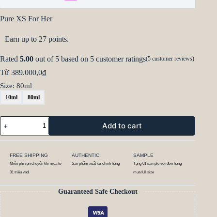
Pure XS For Her
Earn up to 27 points.
Rated
5.00
out of 5 based on
5
customer ratings
(
5
customer reviews)
Từ
389.000,0
₫
Size
: 80ml
10ml
80ml
Add to cart
FREE SHIPPING
AUTHENTIC
SAMPLE
Miễn phí vận chuyển khi mua từ
Sản phẩm xuất xứ chính hãng
Tặng 01 sample với đơn hàng
01 triệu vnd
mua full size
Guaranteed Safe Checkout