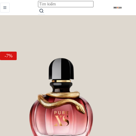
Pure XS For Her
Add to cart
Từ
389.000,0
₫
-7%