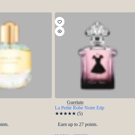
Guerlain
La Petite Robe Noire Edp
★
★
★
★
★
(5)
ints.
Earn up to 27 points.