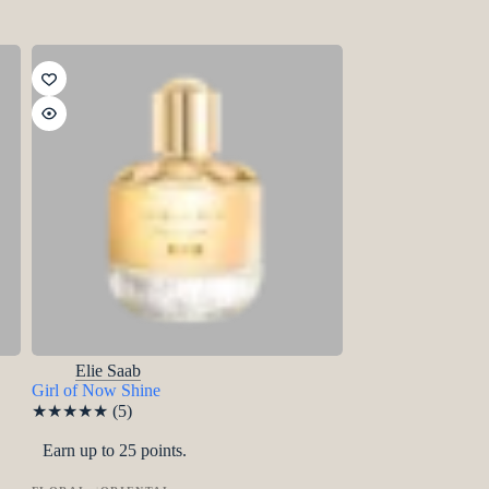
Elie Saab
Girl of Now Shine
★
★
★
★
★
(5)
Earn up to 25 points.