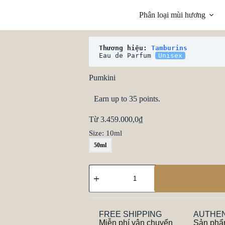
Phân loại mùi hương
Thương hiệu: 
Tamburins
Eau de Parfum 
Unisex
Pumkini
Earn up to 35 points.
Từ
3.459.000,0
₫
Size
: 10ml
50ml
FREE SHIPPING
AUTHEN
Miễn phí vận chuyển
Sản phẩ