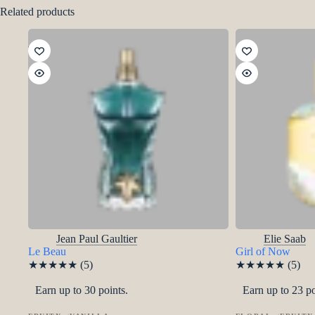
Related products
-5%
Jean Paul Gaultier
Elie Saab
Le Beau
Girl of Now
★
★
★
★
★
(5)
★
★
★
★
★
(5)
Earn up to 30 points.
Earn up to 23 po