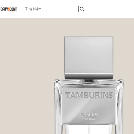
Pumkini
Select options
Từ
3.459.000,0
₫