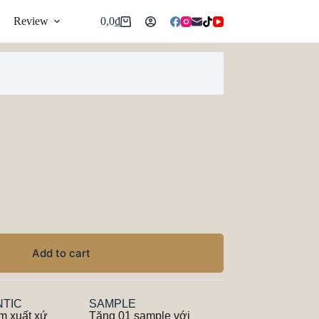
Review
0,0
₫
Add to cart
TIC
SAMPLE
m xuất xứ
Tặng 01 sample với