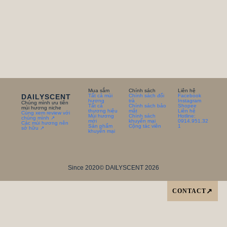
Mua sắm
Chính sách
Liên hệ
DAILYSCENT
Tất cả mùi
Chính sách đổi
Facebook
hương
trà
Instagram
Chúng mình ưu tiên
Tất cả
Chính sách bảo
Shopee
mùi hương niche
thương hiệu
mật
Liên hệ
Cùng xem review với
Mùi hương
Chính sách
Hotline:
chúng mình ↗
mới
khuyến mại
0914.951.32
Các mùi hương nên
Sản phẩm
Cộng tác viên
1
sở hữu ↗
khuyến mại
Since 2020
© DAILYSCENT 2026
CONTACT
↗