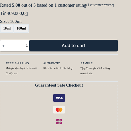
Rated
5.00
out of 5 based on
1
customer rating
(
1
customer review)
Từ
469.000,0
₫
Size
: 100ml
10ml
100ml
Add to cart
FREE SHIPPING
AUTHENTIC
SAMPLE
Miễn phí vận chuyển khi mua từ
Sản phẩm xuất xứ chính hãng
Tặng 01 sample với đơn hàng
01 triệu vnd
mua full size
Guaranteed Safe Checkout