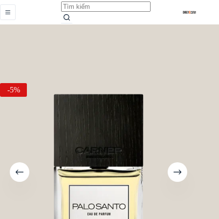
Palo Santo
Add to cart
Từ
469.000,0
₫
-5%