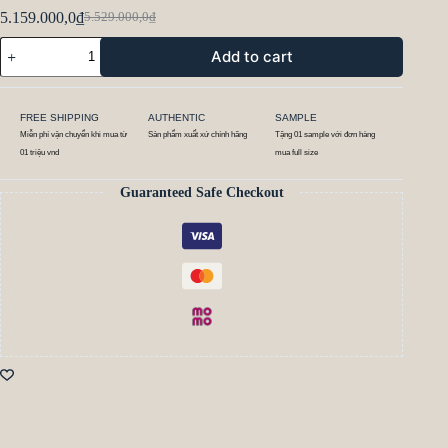
5.159.000,0
₫
5.529.000,0
₫
Add to cart
FREE SHIPPING
AUTHENTIC
SAMPLE
Miễn phí vận chuyển khi mua từ
Sản phẩm xuất xứ chính hãng
Tặng 01 sample với đơn hàng
01 triệu vnd
mua full size
Guaranteed Safe Checkout