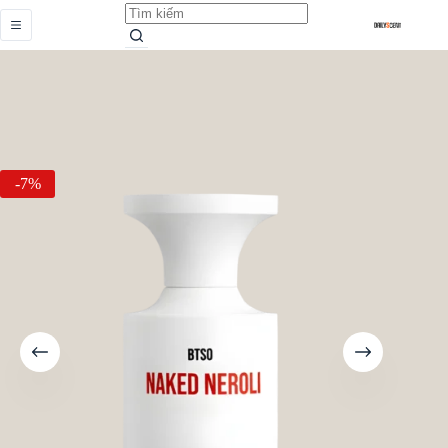
Naked Neroli
Add to cart
5.159.000,0
₫
5.529.000,0
₫
-7%