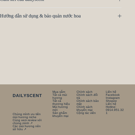
Hướng dẫn sử dụng & bảo quản nước hoa
Mua sắm
Chính sách
Liên hệ
DAILYSCENT
Tất cả mùi
Chính sách đổi
Facebook
hương
trà
Instagram
Tất cả
Chính sách bảo
Shopee
thương hiệu
mật
Liên hệ
Mùi hương
Chính sách
Hotline:
mới
khuyến mại
0914.951.32
Sản phẩm
Cộng tác viên
1
Chúng mình ưu tiên
khuyến mại
mùi hương niche
Cùng xem review với
chúng mình ↗
Các mùi hương nên
sở hữu ↗