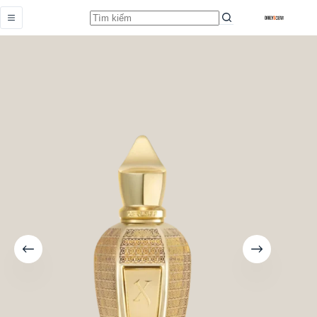
Luxor
Add to cart
Từ
7.859.000,0
₫