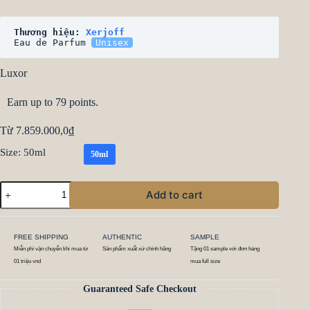
Thương hiệu: 
Xerjoff
Eau de Parfum 
Unisex
Luxor
Earn up to 79 points.
Từ
7.859.000,0
₫
Size
: 50ml
50ml
Add to cart
FREE SHIPPING
AUTHENTIC
SAMPLE
Miễn phí vận chuyển khi mua từ
Sản phẩm xuất xứ chính hãng
Tặng 01 sample với đơn hàng
01 triệu vnd
mua full size
Guaranteed Safe Checkout