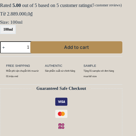
Rated
5.00
out of 5 based on
5
customer ratings
(
5
customer reviews)
Từ
2.889.000,0
₫
Size
: 100ml
100ml
Add to cart
FREE SHIPPING
AUTHENTIC
SAMPLE
Miễn phí vận chuyển khi mua từ
Sản phẩm xuất xứ chính hãng
Tặng 01 sample với đơn hàng
01 triệu vnd
mua full size
Guaranteed Safe Checkout