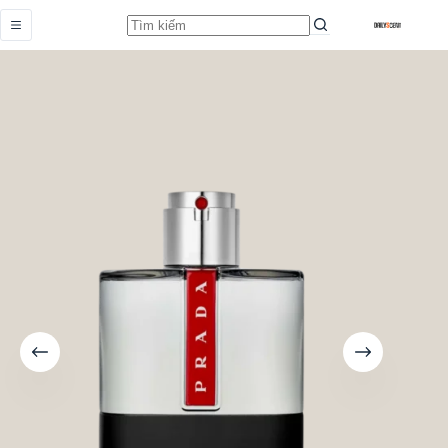
Luna Rossa Carbon
Add to cart
Từ
2.889.000,0
₫