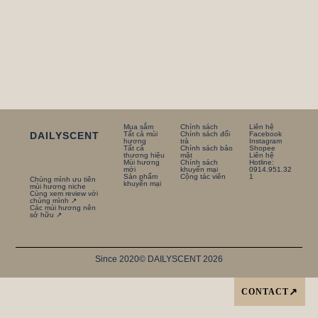
Mua sắm
Chính sách
Liên hệ
DAILYSCENT
Tất cả mùi
Chính sách đổi
Facebook
hương
trà
Instagram
Tất cả
Chính sách bảo
Shopee
thương hiệu
mật
Liên hệ
Mùi hương
Chính sách
Hotline:
mới
khuyến mại
0914.951.32
Sản phẩm
Cộng tác viên
1
Chúng mình ưu tiên
khuyến mại
mùi hương niche
Cùng xem review với
chúng mình ↗
Các mùi hương nên
sở hữu ↗
Since 2020
© DAILYSCENT 2026
CONTACT
↗