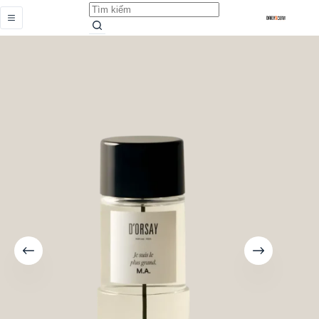
Je Suis Le Plus Grand M.A.
Add to cart
Từ
599.000,0
₫