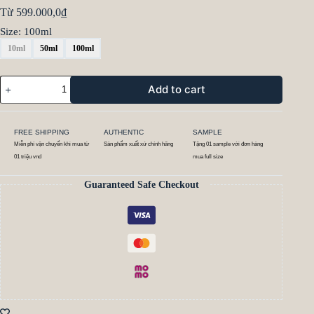
Từ
599.000,0
₫
Size
: 100ml
10ml
50ml
100ml
Add to cart
FREE SHIPPING
AUTHENTIC
SAMPLE
Miễn phí vận chuyển khi mua từ
Sản phẩm xuất xứ chính hãng
Tặng 01 sample với đơn hàng
01 triệu vnd
mua full size
Guaranteed Safe Checkout