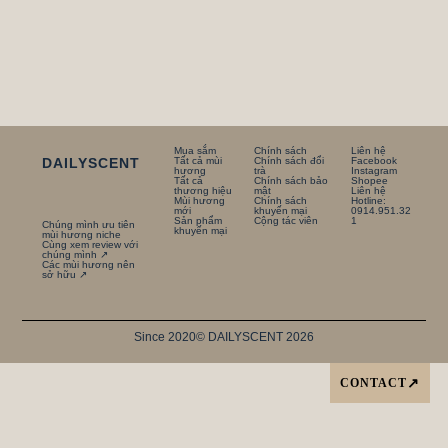
Mua sắm
Chính sách
Liên hệ
DAILYSCENT
Tất cả mùi
Chính sách đổi
Facebook
hương
trà
Instagram
Tất cả
Chính sách bảo
Shopee
thương hiệu
mật
Liên hệ
Mùi hương
Chính sách
Hotline:
mới
khuyến mại
0914.951.32
Sản phẩm
Cộng tác viên
1
Chúng mình ưu tiên
khuyến mại
mùi hương niche
Cùng xem review với
chúng mình ↗
Các mùi hương nên
sở hữu ↗
Since 2020
© DAILYSCENT 2026
CONTACT
↗