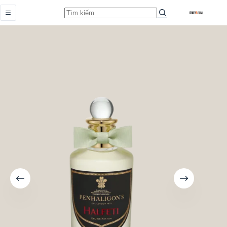
Halfeti
Add to cart
Từ
789.000,0
₫