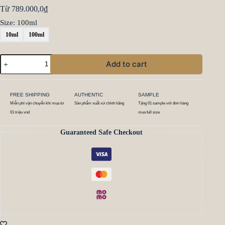
Từ
789.000,0
₫
Size
: 100ml
10ml
100ml
Add to cart
FREE SHIPPING
AUTHENTIC
SAMPLE
Miễn phí vận chuyển khi mua từ
Sản phẩm xuất xứ chính hãng
Tặng 01 sample với đơn hàng
01 triệu vnd
mua full size
Guaranteed Safe Checkout