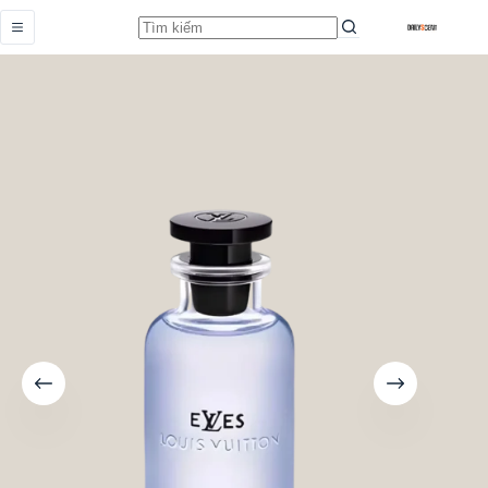
eLVes
Add to cart
Từ
10.459.000,0
₫