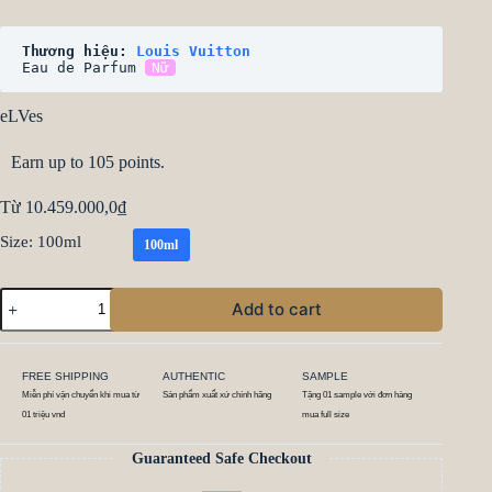
Thương hiệu: 
Louis Vuitton
Eau de Parfum 
Nữ
eLVes
Earn up to 105 points.
Từ
10.459.000,0
₫
Size
: 100ml
100ml
Add to cart
FREE SHIPPING
AUTHENTIC
SAMPLE
Miễn phí vận chuyển khi mua từ
Sản phẩm xuất xứ chính hãng
Tặng 01 sample với đơn hàng
01 triệu vnd
mua full size
Guaranteed Safe Checkout