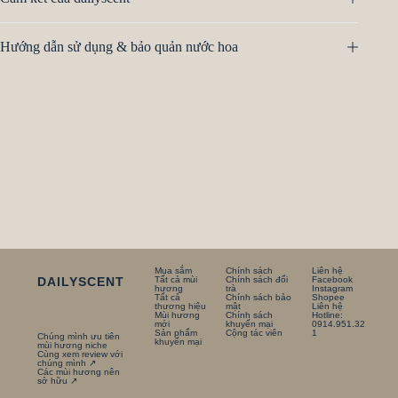
Hướng dẫn sử dụng & bảo quản nước hoa
Mua sắm
Chính sách
Liên hệ
DAILYSCENT
Tất cả mùi
Chính sách đổi
Facebook
hương
trà
Instagram
Tất cả
Chính sách bảo
Shopee
thương hiệu
mật
Liên hệ
Mùi hương
Chính sách
Hotline:
mới
khuyến mại
0914.951.32
Sản phẩm
Cộng tác viên
1
Chúng mình ưu tiên
khuyến mại
mùi hương niche
Cùng xem review với
chúng mình ↗
Các mùi hương nên
sở hữu ↗