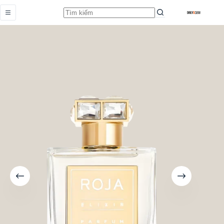
Elixir Pour Femme Parfum
Add to cart
Từ
13.289.000,0
₫