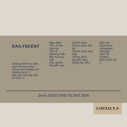
Mua sắm
Chính sách
Liên hệ
DAILYSCENT
Tất cả mùi
Chính sách đổi
Facebook
hương
trà
Instagram
Tất cả
Chính sách bảo
Shopee
thương hiệu
mật
Liên hệ
Mùi hương
Chính sách
Hotline:
mới
khuyến mại
0914.951.32
Sản phẩm
Cộng tác viên
1
Chúng mình ưu tiên
khuyến mại
mùi hương niche
Cùng xem review với
chúng mình ↗
Các mùi hương nên
sở hữu ↗
Since 2020
© DAILYSCENT 2026
CONTACT
↗