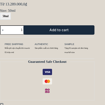
Từ
13.289.000,0
₫
Size
: 50ml
50ml
Add to cart
FREE SHIPPING
AUTHENTIC
SAMPLE
Miễn phí vận chuyển khi mua từ
Sản phẩm xuất xứ chính hãng
Tặng 01 sample với đơn hàng
01 triệu vnd
mua full size
Guaranteed Safe Checkout