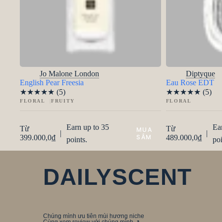
Jo Malone London
Diptyque
English Pear Freesia
Eau Rose EDT
★
★
★
★
★
(5)
★
★
★
★
★
(5)
FLORAL
FRUITY
FLORAL
Earn up to 35
Ea
Từ
Từ
|
|
399.000,0
₫
489.000,0
₫
points.
poi
DAILYSCENT
Chúng mình ưu tiên mùi hương niche