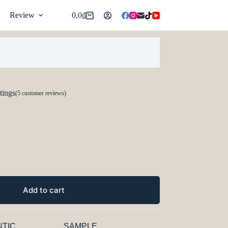
Review
0,0
₫
tings
(
5
customer reviews)
Add to cart
TIC
SAMPLE