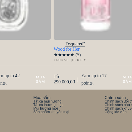
Dsquared²
Wood for Her
★
★
★
★
★
(5)
FLORAL
FRUITY
rn up to 42
Earn up to 17
Từ
|
290.000,0
₫
nts.
points.
Mua sắm
Chính sách
Tất cả mùi hương
Chính sách đổi t
Tất cả thương hiệu
Chính sách bảo 
Mùi hương mới
Chính sách khuy
Sản phẩm khuyến mại
Cộng tác viên