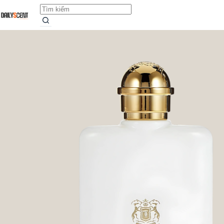
Donna
Add to car
Earn up to 19 points.
Từ
280.000,0
₫