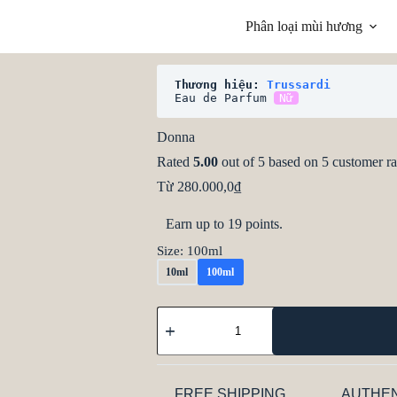
Phân loại mùi hương
Thương hiệu: 
Trussardi
t
Eau de Parfum 
Nữ
Donna
Rated
5.00
out of 5 based on
5
customer ra
Từ
280.000,0
₫
Earn up to 19 points.
Size
: 100ml
10ml
100ml
FREE SHIPPING
AUTHEN