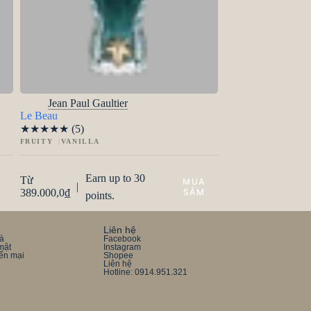
Jean Paul Gaultier
Le Beau
★
★
★
★
★
(5)
FRUITY
VANILLA
Earn up to 30
Từ
|
389.000,0
₫
points.
Liên hệ
rà
Facebook
mật
Instagram
ến mại
Shopee
Liên hệ
Hotline: 0914.951.321