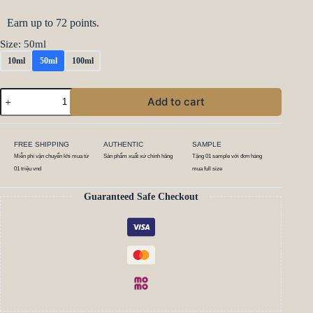
Earn up to 72 points.
Size
: 50ml
10ml
50ml
100ml
Add to cart
FREE SHIPPING
AUTHENTIC
SAMPLE
Miễn phí vận chuyển khi mua từ
Sản phẩm xuất xứ chính hãng
Tặng 01 sample với đơn hàng
01 triệu vnd
mua full size
Guaranteed Safe Checkout