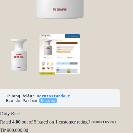
Thương hiệu: 
Borntostandout
Eau de Parfum 
Unisex
Dirty Rice
Rated
4.00
out of 5 based on
1
customer rating
(
1
customer review)
Từ
900.000,0
₫