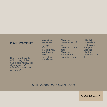
Mua sắm
Chính sách
Liên hệ
DAILYSCENT
Tất cả mùi
Chính sách đổi
Facebook
hương
trà
Instagram
Tất cả
Chính sách bảo
Shopee
thương hiệu
mật
Liên hệ
Mùi hương
Chính sách
Hotline:
mới
khuyến mại
0914.951.32
Sản phẩm
Cộng tác viên
1
Chúng mình ưu tiên
khuyến mại
mùi hương niche
Cùng xem review với
chúng mình ↗
Các mùi hương nên
sở hữu ↗
Since 2020
© DAILYSCENT 2026
CONTACT
↗