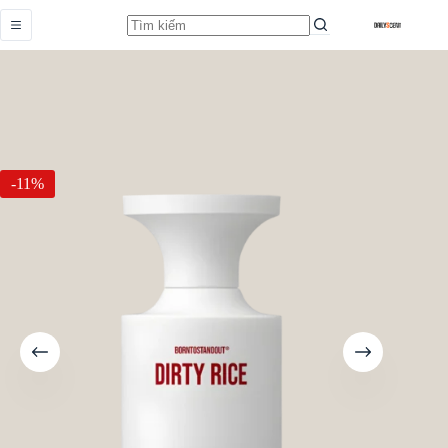
Dirty Rice
Add to cart
Earn up to 72 points.
Từ
900.000,0
₫
-11%