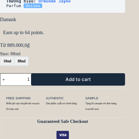
Thương hiệu: 
Ormonde Jayne
Parfum 
Unisex
Damask
Earn up to 64 points.
Từ
889.000,0
₫
Size
: 88ml
10ml
88ml
Add to cart
FREE SHIPPING
AUTHENTIC
SAMPLE
Miễn phí vận chuyển khi mua từ
Sản phẩm xuất xứ chính hãng
Tặng 01 sample với đơn hàng
01 triệu vnd
mua full size
Guaranteed Safe Checkout