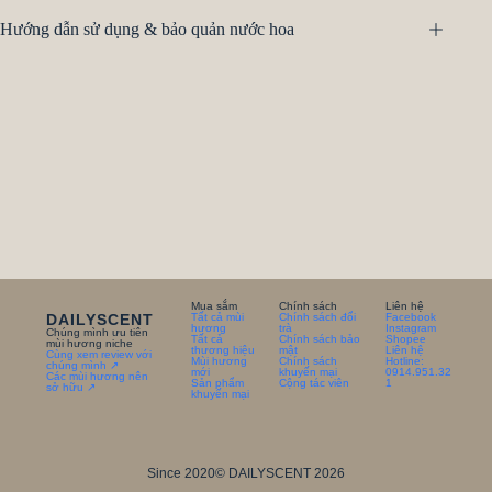
Hướng dẫn sử dụng & bảo quản nước hoa
Mua sắm
Chính sách
Liên hệ
DAILYSCENT
Tất cả mùi
Chính sách đổi
Facebook
hương
trà
Instagram
Chúng mình ưu tiên
Tất cả
Chính sách bảo
Shopee
mùi hương niche
thương hiệu
mật
Liên hệ
Cùng xem review với
Mùi hương
Chính sách
Hotline:
chúng mình ↗
mới
khuyến mại
0914.951.32
Các mùi hương nên
Sản phẩm
Cộng tác viên
1
sở hữu ↗
khuyến mại
Since 2020
© DAILYSCENT 2026