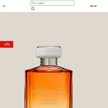
Damask
Add to cart
Từ
889.000,0
₫
-4%