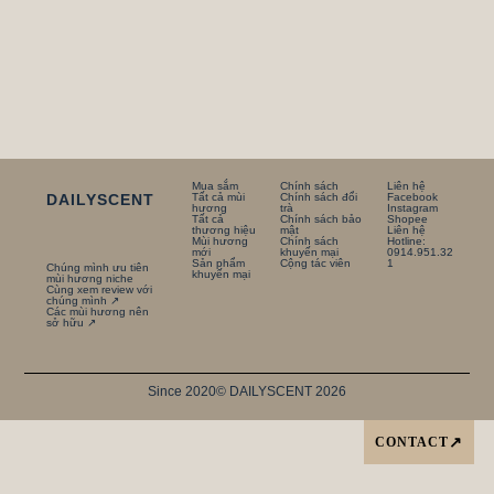
Mua sắm
Chính sách
Liên hệ
DAILYSCENT
Tất cả mùi
Chính sách đổi
Facebook
hương
trà
Instagram
Tất cả
Chính sách bảo
Shopee
thương hiệu
mật
Liên hệ
Mùi hương
Chính sách
Hotline:
mới
khuyến mại
0914.951.32
Sản phẩm
Cộng tác viên
1
Chúng mình ưu tiên
khuyến mại
mùi hương niche
Cùng xem review với
chúng mình ↗
Các mùi hương nên
sở hữu ↗
Since 2020
© DAILYSCENT 2026
CONTACT
↗