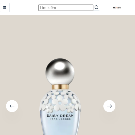
Daisy Dream
Add to cart
Earn up to 20 points.
Từ
299.000,0
₫