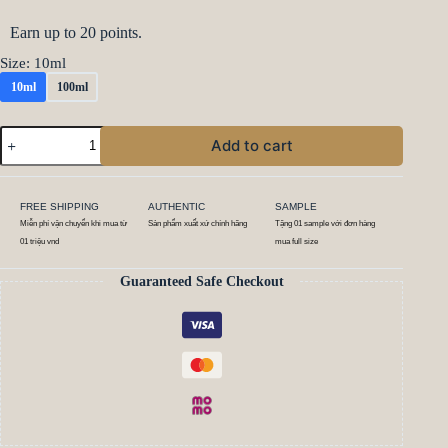
Earn up to 20 points.
Size
: 10ml
10ml
100ml
Add to cart
FREE SHIPPING
AUTHENTIC
SAMPLE
Miễn phí vận chuyển khi mua từ
Sản phẩm xuất xứ chính hãng
Tặng 01 sample với đơn hàng
01 triệu vnd
mua full size
Guaranteed Safe Checkout