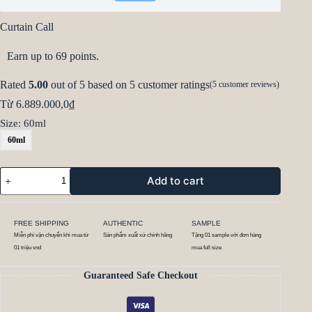
Curtain Call
Earn up to 69 points.
Rated
5.00
out of 5 based on
5
customer ratings
(
5
customer reviews)
Từ
6.889.000,0
₫
Size
: 60ml
60ml
Add to cart
FREE SHIPPING
AUTHENTIC
SAMPLE
Miễn phí vận chuyển khi mua từ
Sản phẩm xuất xứ chính hãng
Tặng 01 sample với đơn hàng
01 triệu vnd
mua full size
Guaranteed Safe Checkout