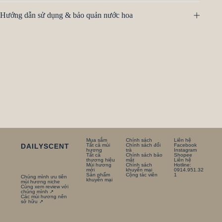
Hướng dẫn sử dụng & bảo quản nước hoa
Mua sắm
Chính sách
Liên hệ
DAILYSCENT
Tất cả mùi
Chính sách đổi
Facebook
hương
trà
Instagram
Tất cả
Chính sách bảo
Shopee
thương hiệu
mật
Liên hệ
Mùi hương
Chính sách
Hotline:
mới
khuyến mại
0914.951.32
Sản phẩm
Cộng tác viên
1
Chúng mình ưu tiên
khuyến mại
mùi hương niche
Cùng xem review với
chúng mình ↗
Các mùi hương nên
sở hữu ↗