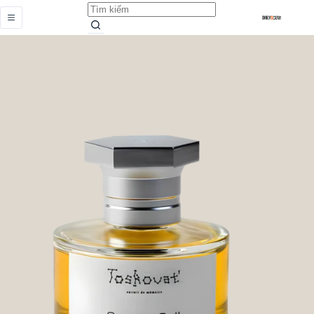
Curtain Call
Add to cart
Từ
6.889.000,0
₫