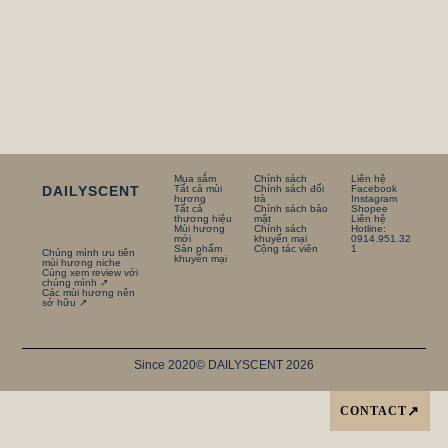
Mua sắm
Chính sách
Liên hệ
DAILYSCENT
Tất cả mùi
Chính sách đổi
Facebook
hương
trà
Instagram
Tất cả
Chính sách bảo
Shopee
thương hiệu
mật
Liên hệ
Mùi hương
Chính sách
Hotline:
mới
khuyến mại
0914.951.32
Sản phẩm
Cộng tác viên
1
Chúng mình ưu tiên
khuyến mại
mùi hương niche
Cùng xem review với
chúng mình ↗
Các mùi hương nên
sở hữu ↗
Since 2020
© DAILYSCENT 2026
CONTACT
↗