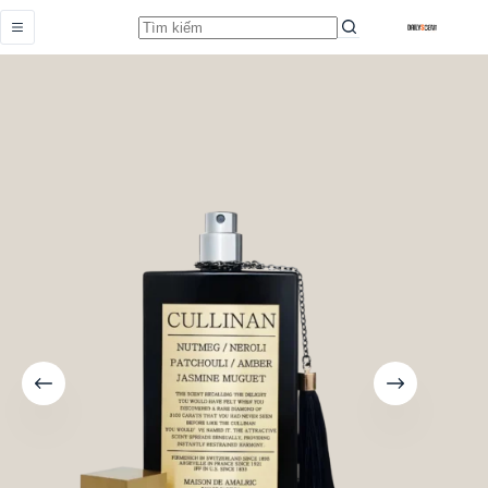
Cullinan
Add to cart
Từ
600.000,0
₫