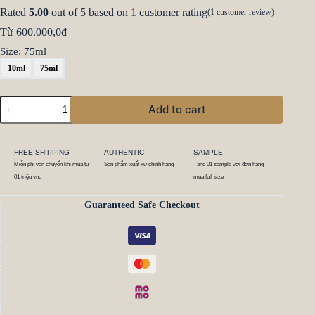
Rated
5.00
out of 5 based on
1
customer rating
(
1
customer review)
Từ
600.000,0
₫
Size
: 75ml
10ml
75ml
Add to cart
FREE SHIPPING
AUTHENTIC
SAMPLE
Miễn phí vận chuyển khi mua từ
Sản phẩm xuất xứ chính hãng
Tặng 01 sample với đơn hàng
01 triệu vnd
mua full size
Guaranteed Safe Checkout