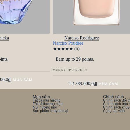
picka
Narciso Rodriguez
Narciso Poudree
★
★
★
★
★
(5)
ints.
Earn up to 29 points.
MUSKY
POWDERY
00,0
₫
|
Từ
389.000,0
₫
|
Mua sắm
Chính sách
Tất cả mùi hương
Chính sách đổi t
Tất cả thương hiệu
Chính sách bảo 
Mùi hương mới
Chính sách khuy
Sản phẩm khuyến mại
Cộng tác viên