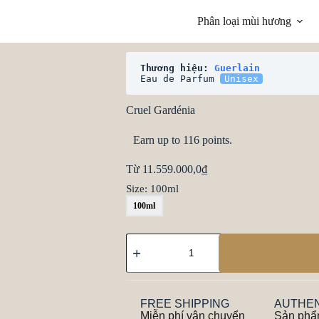
Phân loại mùi hương
Thương hiệu: 
Guerlain
Eau de Parfum 
Unisex
Cruel Gardénia
Earn up to 116 points.
Từ
11.559.000,0
₫
Size
: 100ml
100ml
FREE SHIPPING
AUTHEN
Miễn phí vận chuyển
Sản phẩ