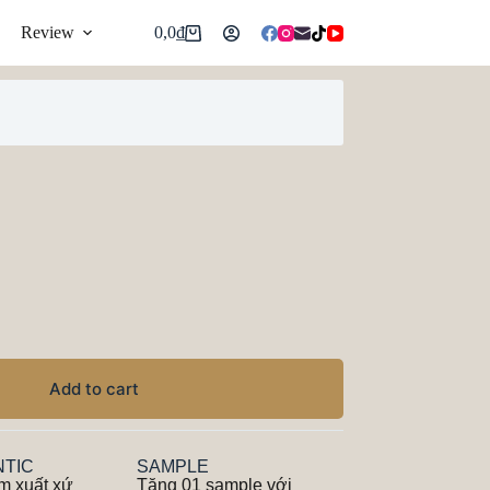
Review
0,0
₫
Add to cart
TIC
SAMPLE
m xuất xứ
Tặng 01 sample với