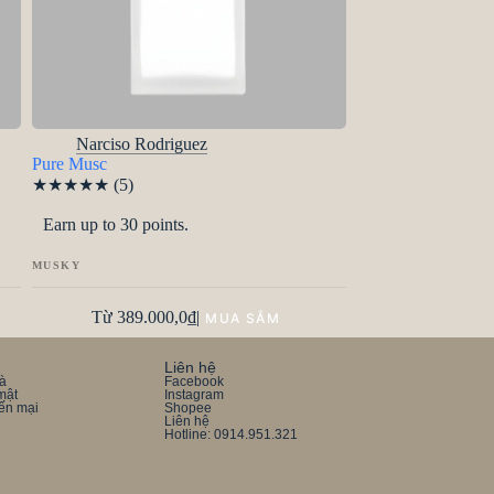
Narciso Rodriguez
Pure Musc
★
★
★
★
★
(5)
Earn up to 30 points.
MUSKY
Từ
389.000,0
₫
|
Liên hệ
rà
Facebook
mật
Instagram
ến mại
Shopee
Liên hệ
Hotline: 0914.951.321