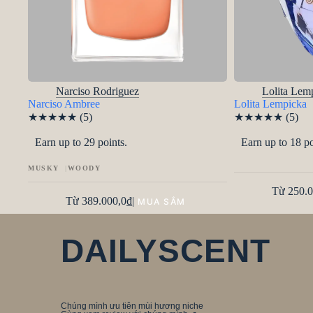
Narciso Rodriguez
Lolita Lem
Narciso Ambree
Lolita Lempicka
★
★
★
★
★
(5)
★
★
★
★
★
(5)
Earn up to 29 points.
Earn up to 18 po
MUSKY
WOODY
Từ
250.0
Từ
389.000,0
₫
|
DAILYSCENT
Chúng mình ưu tiên mùi hương niche