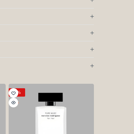
-5%
HOT