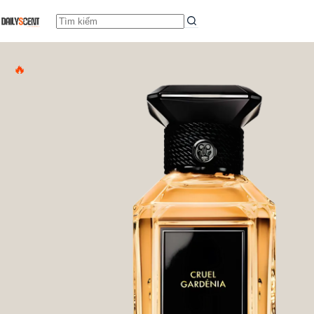
Cruel Gardénia
HOT
Add to cart
Từ
11.559.000,0
₫