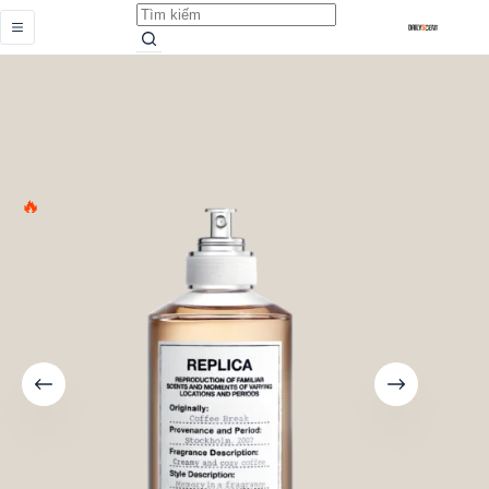
Coffee Break
Add to cart
Từ
3.289.000,0
₫
HOT