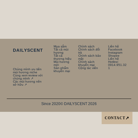
Mua sắm
Chính sách
Liên hệ
DAILYSCENT
Tất cả mùi
Chính sách đổi
Facebook
hương
trà
Instagram
Tất cả
Chính sách bảo
Shopee
thương hiệu
mật
Liên hệ
Mùi hương
Chính sách
Hotline:
mới
khuyến mại
0914.951.32
Sản phẩm
Cộng tác viên
1
Chúng mình ưu tiên
khuyến mại
mùi hương niche
Cùng xem review với
chúng mình ↗
Các mùi hương nên
sở hữu ↗
Since 2020
© DAILYSCENT 2026
CONTACT
↗