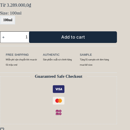
Từ
3.289.000,0
₫
Size
: 100ml
100ml
Add to cart
FREE SHIPPING
AUTHENTIC
SAMPLE
Miễn phí vận chuyển khi mua từ
Sản phẩm xuất xứ chính hãng
Tặng 01 sample với đơn hàng
01 triệu vnd
mua full size
Guaranteed Safe Checkout