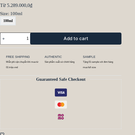
Từ
5.289.000,0
₫
Size
: 100ml
100ml
Add to cart
FREE SHIPPING
AUTHENTIC
SAMPLE
Miễn phí vận chuyển khi mua từ
Sản phẩm xuất xứ chính hãng
Tặng 01 sample với đơn hàng
01 triệu vnd
mua full size
Guaranteed Safe Checkout