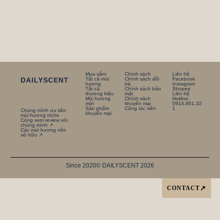
Mua sắm
Chính sách
Liên hệ
DAILYSCENT
Tất cả mùi
Chính sách đổi
Facebook
hương
trà
Instagram
Tất cả
Chính sách bảo
Shopee
thương hiệu
mật
Liên hệ
Mùi hương
Chính sách
Hotline:
mới
khuyến mại
0914.951.32
Sản phẩm
Cộng tác viên
1
Chúng mình ưu tiên
khuyến mại
mùi hương niche
Cùng xem review với
chúng mình ↗
Các mùi hương nên
sở hữu ↗
Since 2020
© DAILYSCENT 2026
CONTACT
↗