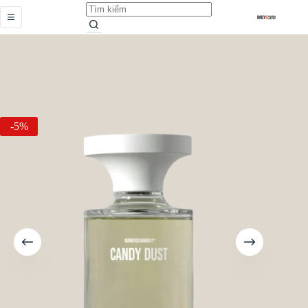
Candy Dust
Add to cart
Từ
5.289.000,0
₫
-5%