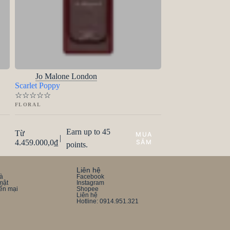
Jo Malone London
Scarlet Poppy
☆
☆
☆
☆
☆
FLORAL
Earn up to 45
Từ
|
4.459.000,0
₫
points.
Liên hệ
rà
Facebook
mật
Instagram
ến mại
Shopee
Liên hệ
Hotline: 0914.951.321