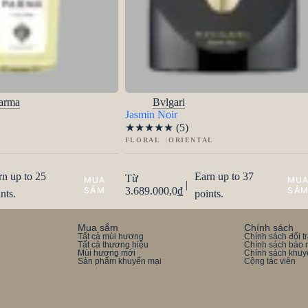
arma
Bvlgari
Jasmin Noir
★
★
★
★
★
(5)
FLORAL
ORIENTAL
rn up to 25
Earn up to 37
Từ
|
3.689.000,0
₫
nts.
points.
Mua sắm
Chính sách
Tất cả mùi hương
Chính sách đổi t
Tất cả thương hiệu
Chính sách bảo 
Mùi hương mới
Chính sách khuy
Sản phẩm khuyến mại
Cộng tác viên