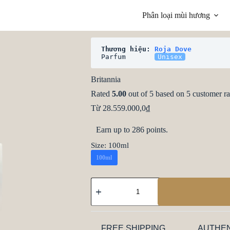
Phân loại mùi hương
Thương hiệu: 
Roja Dove
Parfum       
Unisex
Britannia
Rated
5.00
out of 5 based on
5
customer ra
Từ
28.559.000,0
₫
Earn up to 286 points.
Size
: 100ml
100ml
FREE SHIPPING
AUTHEN