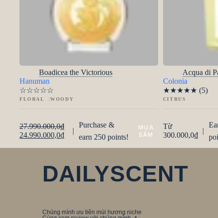
Boadicea the Victorious
Acqua di P
Hanuman
Colonia
☆
☆
☆
☆
☆
★
★
★
★
★
(5)
FLORAL
WOODY
CITRUS
Purchase &
Ea
27.990.000,0
₫
Từ
|
|
24.990.000,0
₫
300.000,0
₫
earn 250 points!
poi
DAILYSCENT
Chúng mình ưu tiên mùi hương niche