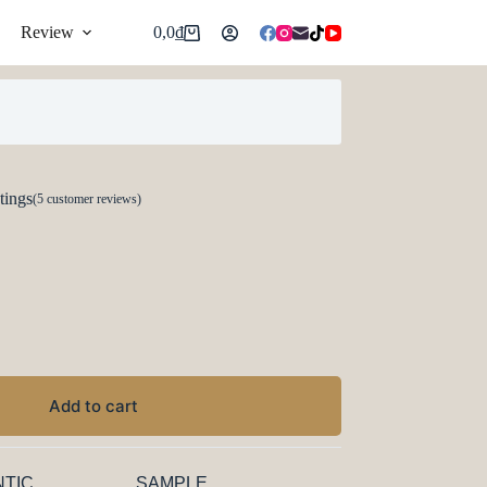
Review
0,0
₫
tings
(
5
customer reviews)
Add to cart
TIC
SAMPLE