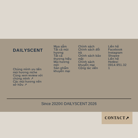
Mua sắm
Chính sách
Liên hệ
DAILYSCENT
Tất cả mùi
Chính sách đổi
Facebook
hương
trà
Instagram
Tất cả
Chính sách bảo
Shopee
thương hiệu
mật
Liên hệ
Mùi hương
Chính sách
Hotline:
mới
khuyến mại
0914.951.32
Sản phẩm
Cộng tác viên
1
Chúng mình ưu tiên
khuyến mại
mùi hương niche
Cùng xem review với
chúng mình ↗
Các mùi hương nên
sở hữu ↗
Since 2020
© DAILYSCENT 2026
CONTACT
↗