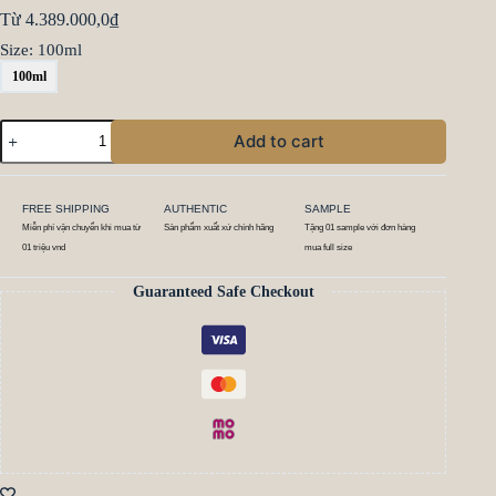
Từ
4.389.000,0
₫
Size
: 100ml
100ml
Add to cart
FREE SHIPPING
AUTHENTIC
SAMPLE
Miễn phí vận chuyển khi mua từ
Sản phẩm xuất xứ chính hãng
Tặng 01 sample với đơn hàng
01 triệu vnd
mua full size
Guaranteed Safe Checkout