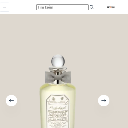
Blenheim Bouquet
Add to cart
Từ
4.389.000,0
₫
Vui lòng liên hệ