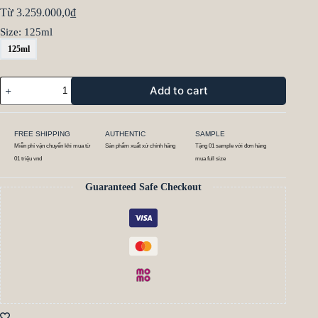
Từ
3.259.000,0
₫
Size
: 125ml
125ml
Add to cart
FREE SHIPPING
AUTHENTIC
SAMPLE
Miễn phí vận chuyển khi mua từ
Sản phẩm xuất xứ chính hãng
Tặng 01 sample với đơn hàng
01 triệu vnd
mua full size
Guaranteed Safe Checkout