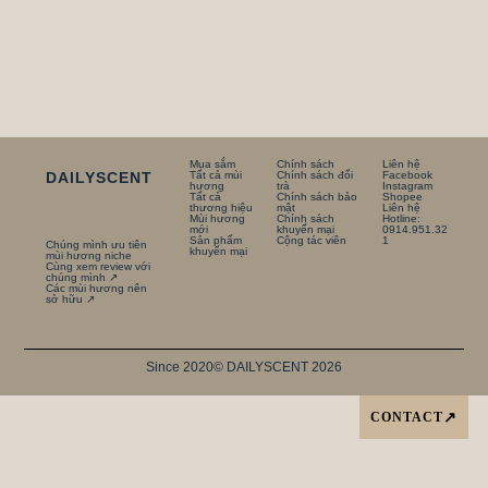
Mua sắm
Chính sách
Liên hệ
DAILYSCENT
Tất cả mùi
Chính sách đổi
Facebook
hương
trà
Instagram
Tất cả
Chính sách bảo
Shopee
thương hiệu
mật
Liên hệ
Mùi hương
Chính sách
Hotline:
mới
khuyến mại
0914.951.32
Sản phẩm
Cộng tác viên
1
Chúng mình ưu tiên
khuyến mại
mùi hương niche
Cùng xem review với
chúng mình ↗
Các mùi hương nên
sở hữu ↗
Since 2020
© DAILYSCENT 2026
CONTACT
↗