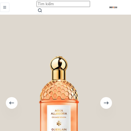
Orange Soleia
Add to cart
Từ
3.259.000,0
₫