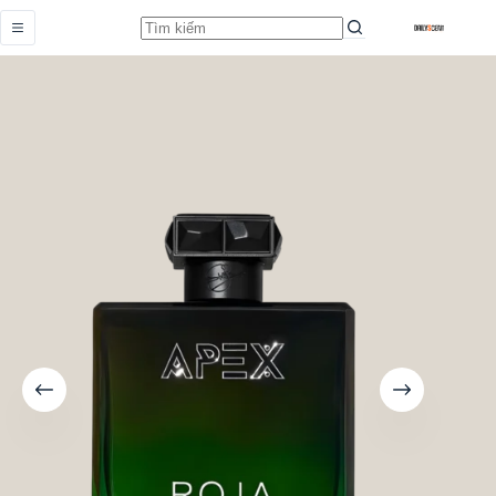
Apex
Add to cart
Earn up to 87 points.
Từ
8.659.000,0
₫