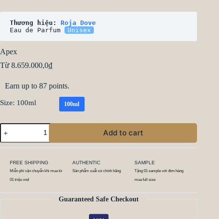
Thương hiệu: 
Roja Dove
Eau de Parfum 
Unisex
Apex
Từ
8.659.000,0
₫
Earn up to 87 points.
Size
: 100ml
100ml
Add to cart
FREE SHIPPING
AUTHENTIC
SAMPLE
Miễn phí vận chuyển khi mua từ
Sản phẩm xuất xứ chính hãng
Tặng 01 sample với đơn hàng
01 triệu vnd
mua full size
Guaranteed Safe Checkout