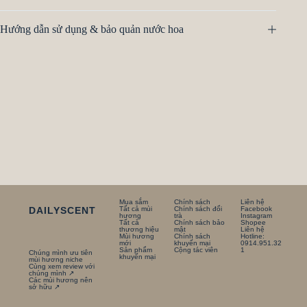
Hướng dẫn sử dụng & bảo quản nước hoa
Mua sắm
Chính sách
Liên hệ
DAILYSCENT
Tất cả mùi
Chính sách đổi
Facebook
hương
trà
Instagram
Tất cả
Chính sách bảo
Shopee
thương hiệu
mật
Liên hệ
Mùi hương
Chính sách
Hotline:
mới
khuyến mại
0914.951.32
Sản phẩm
Cộng tác viên
1
Chúng mình ưu tiên
khuyến mại
mùi hương niche
Cùng xem review với
chúng mình ↗
Các mùi hương nên
sở hữu ↗