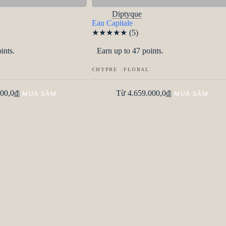
Diptyque
Eau Capitale
★
★
★
★
★
(5)
ints.
Earn up to 47 points.
CHYPRE
FLORAL
00,0
₫
|
Từ
4.659.000,0
₫
|