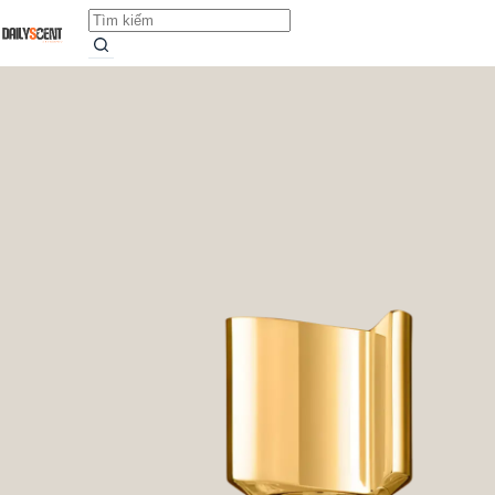
Ani
Add to cart
Từ
689.000,0
₫