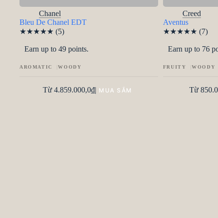
Chanel
Creed
Bleu De Chanel EDT
Aventus
★
★
★
★
★
(5)
★
★
★
★
★
(7)
Earn up to 49 points.
Earn up to 76 po
AROMATIC
WOODY
FRUITY
WOODY
Từ
4.859.000,0
₫
|
Từ
850.0