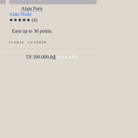
Alaia Paris
Alaia Nude
★
★
★
★
★
(4)
Earn up to 36 points.
FLORAL
LEATHER
Từ
390.000,0
₫
|