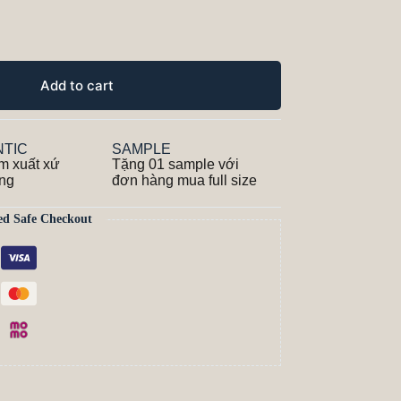
Add to cart
TIC
SAMPLE
m xuất xứ
Tặng 01 sample với
ãng
đơn hàng mua full size
ed Safe Checkout