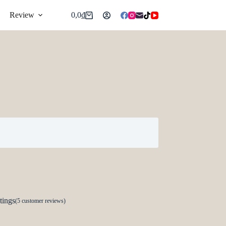
Review
0,0
₫
tings
(
5
customer reviews)