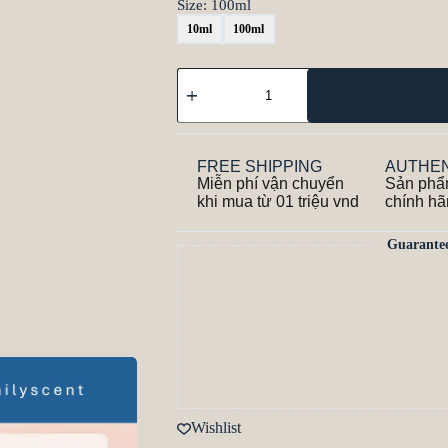
Size
: 100ml
10ml
100ml
FREE SHIPPING
AUTHEN
Miễn phí vận chuyển
Sản phẩ
khi mua từ 01 triệu vnd
chính h
Guarante
Wishlist