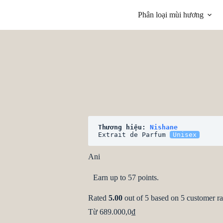
Phân loại mùi hương
Thương hiệu: 
Nishane
Extrait de Parfum 
Unisex
Ani
Earn up to 57 points.
Rated
5.00
out of 5 based on
5
customer ra
Từ
689.000,0
₫