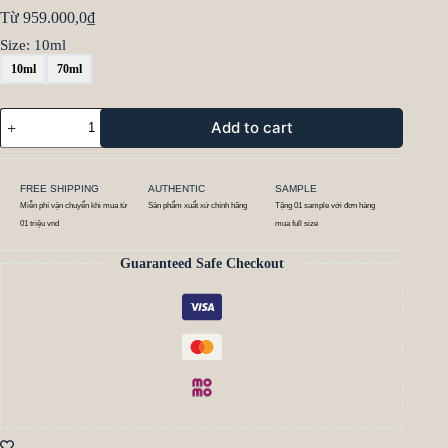
Từ
959.000,0
₫
Size
: 10ml
10ml
70ml
Add to cart
FREE SHIPPING
AUTHENTIC
SAMPLE
Miễn phí vận chuyển khi mua từ
Sản phẩm xuất xứ chính hãng
Tặng 01 sample với đơn hàng
01 triệu vnd
mua full size
Guaranteed Safe Checkout