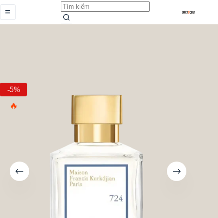
724
Add to cart
Từ
959.000,0
₫
-5%
HOT